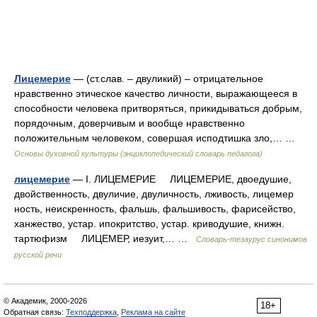
Лицемерие
— (ст.слав. – двуликий) – отрицательное
нравственно этическое качество личности, выражающееся в
способности человека притворяться, прикидываться добрым,
порядочным, доверчивым и вообще нравственно
положительным человеком, совершая исподтишка зло,… …
Основы духовной культуры (энциклопедический словарь педагога)
лицемерие
— I. ЛИЦЕМЕРИЕ ЛИЦЕМЕРИЕ, двоедушие,
двойственность, двуличие, двуличность, лживость, лицемер
ность, неискренность, фальшь, фальшивость, фарисейство,
ханжество, устар. ипокритство, устар. криводушие, книжн.
тартюфизм ЛИЦЕМЕР, иезуит,… …
Словарь-тезаурус синонимов
русской речи
© Академик, 2000-2026
18+
Обратная связь:
Техподдержка
,
Реклама на сайте