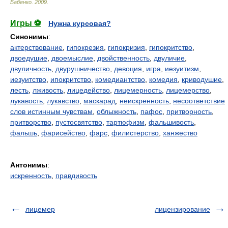
Бабенко
.
2009
.
Игры ⚽
Нужна курсовая?
Синонимы
:
актерствование
,
гипокрезия
,
гипокризия
,
гипокритство
,
двоедушие
,
двоемыслие
,
двойственность
,
двуличие
,
двуличность
,
двурушничество
,
девоция
,
игра
,
иезуитизм
,
иезуитство
,
ипокритство
,
комедиантство
,
комедия
,
криводушие
,
лесть
,
лживость
,
лицедейство
,
лицемерность
,
лицемерство
,
лукавость
,
лукавство
,
маскарад
,
неискренность
,
несоответствие
слов истинным чувствам
,
облыжность
,
пафос
,
притворность
,
притворство
,
пустосвятство
,
тартюфизм
,
фальшивость
,
фальшь
,
фарисейство
,
фарс
,
филистерство
,
ханжество
Антонимы
:
искренность
,
правдивость
лицемер
лицензирование