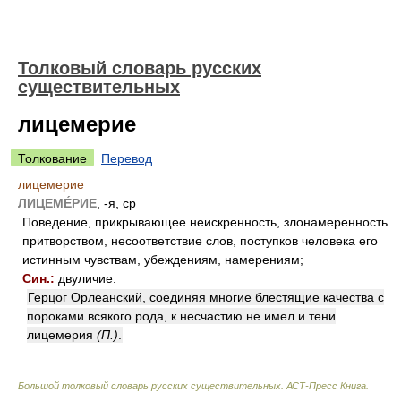
Толковый словарь русских
существительных
лицемерие
Толкование
Перевод
лицемерие
ЛИЦЕМЕ́РИЕ
, -я,
ср
Поведение, прикрывающее неискренность, злонамеренность
притворством, несоответствие слов, поступков человека его
истинным чувствам, убеждениям, намерениям;
Син.:
двуличие.
Герцог Орлеанский, соединяя многие блестящие качества с
пороками всякого рода, к несчастию не имел и тени
лицемерия
(П.)
.
Большой толковый словарь русских существительных. АСТ-Пресс Книга
.