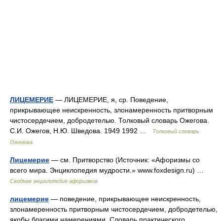
ЛИЦЕМЕРИЕ
— ЛИЦЕМЕРИЕ, я, ср. Поведение,
прикрывающее неискренность, злонамеренность притворным
чистосердечием, добродетелью. Толковый словарь Ожегова.
С.И. Ожегов, Н.Ю. Шведова. 1949 1992 …
Толковый словарь
Ожегова
Лицемерие
— см. Притворство (Источник: «Афоризмы со
всего мира. Энциклопедия мудрости.» www.foxdesign.ru) …
Сводная энциклопедия афоризмов
лицемерие
— поведение, прикрывающее неискренность,
злонамеренность притворным чистосердечием, добродетелью,
якобы благими намерениями. Словарь практического