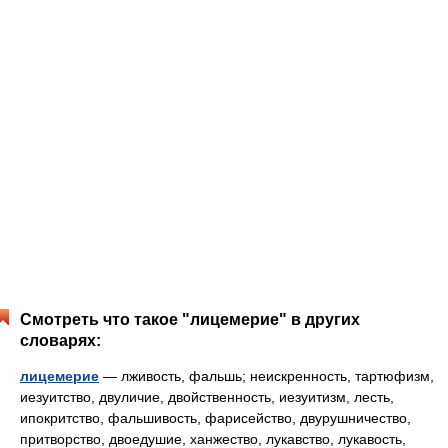
Смотреть что такое "лицемерие" в других
словарях:
лицемерие
— лживость, фальшь; неискренность, тартюфизм,
иезуитство, двуличие, двойственность, иезуитизм, лесть,
ипокритство, фальшивость, фарисейство, двурушничество,
притворство, двоедушие, ханжество, лукавство, лукавость,