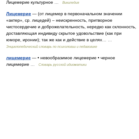
Лицемерие культурное …
Википедия
Лицемерие
— (от лицемер в первоначальном значении
«актер», ср. лицедей) – неискренность, притворное
чистосердечие и доброжелательность, нередко как склонность,
доставляющая индивиду скрытое удовольствие (как при
юморе, иронии); так же как и действие в целях… …
Энциклопедический словарь по психологии и педагогике
лицемерие
— • невообразимое лицемерие • черное
лицемерие …
Словарь русской идиоматики